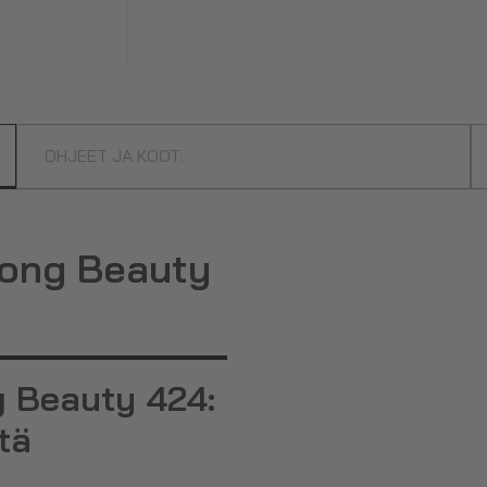
OHJEET JA KOOT:
rong Beauty
g Beauty 424:
tä