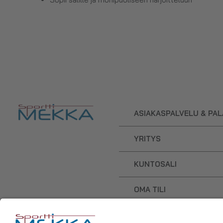
ASIAKASPALVELU & PA
YRITYS
KUNTOSALI
OMA TILI
OSTOSKORI