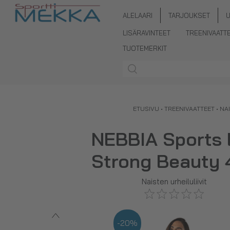
ALELAARI
TARJOUKSET
LISÄRAVINTEET
TREENIVAATT
TUOTEMERKIT
ETUSIVU
•
TREENIVAATTEET
•
NA
NEBBIA Sports 
Strong Beauty 
Naisten urheiluliivit
-20%