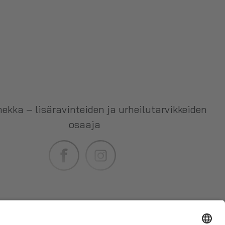
ekka – lisäravinteiden ja urheilutarvikkeiden
osaaja