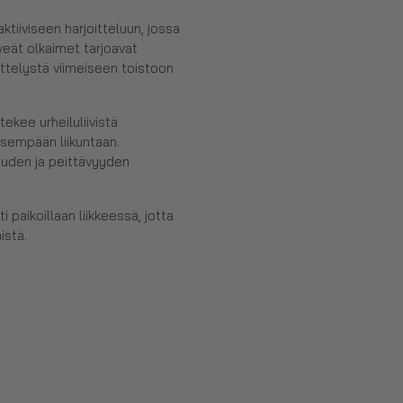
ktiiviseen harjoitteluun, jossa
veät olkaimet tarjoavat
ittelystä viimeiseen toistoon
tekee urheiluliivistä
visempään liikuntaan.
vuuden ja peittävyyden
 paikoillaan liikkeessä, jotta
istä.