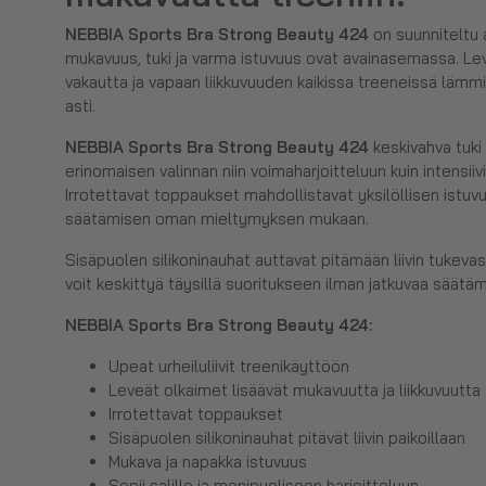
NEBBIA Sports Bra Strong Beauty 424
on suunniteltu a
mukavuus, tuki ja varma istuvuus ovat avainasemassa. Le
vakautta ja vapaan liikkuvuuden kaikissa treeneissä lämm
asti.
NEBBIA Sports Bra Strong Beauty 424
keskivahva tuki 
erinomaisen valinnan niin voimaharjoitteluun kuin intensii
Irrotettavat toppaukset mahdollistavat yksilöllisen istu
säätämisen oman mieltymyksen mukaan.
Sisäpuolen silikoninauhat auttavat pitämään liivin tukevasti
voit keskittyä täysillä suoritukseen ilman jatkuvaa säätäm
NEBBIA Sports Bra Strong Beauty 424:
Upeat urheiluliivit treenikäyttöön
Leveät olkaimet lisäävät mukavuutta ja liikkuvuutta
Irrotettavat toppaukset
Sisäpuolen silikoninauhat pitävät liivin paikoillaan
Mukava ja napakka istuvuus
Sopii salille ja monipuoliseen harjoitteluun