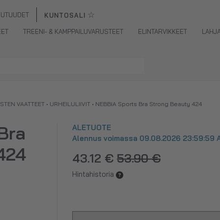
☆
UUTUUDET
KUNTOSALI
EET
TREENI- & KAMPPAILUVARUSTEET
ELINTARVIKKEET
LAHJ
ISTEN VAATTEET
•
URHEILULIIVIT
•
NEBBIA Sports Bra Strong Beauty 424
Bra
ALETUOTE
Alennus voimassa 09.08.2026 23:59:59 A
424
43.12 €
53.90 €
Hintahistoria