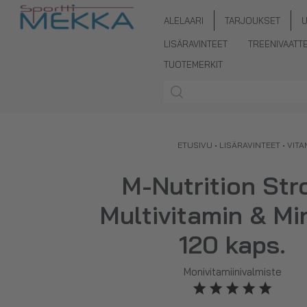
ALELAARI
TARJOUKSET
LISÄRAVINTEET
TREENIVAATT
TUOTEMERKIT
ETUSIVU
•
LISÄRAVINTEET
•
VITA
M-Nutrition Str
Multivitamin & Mi
120 kaps.
Monivitamiinivalmiste