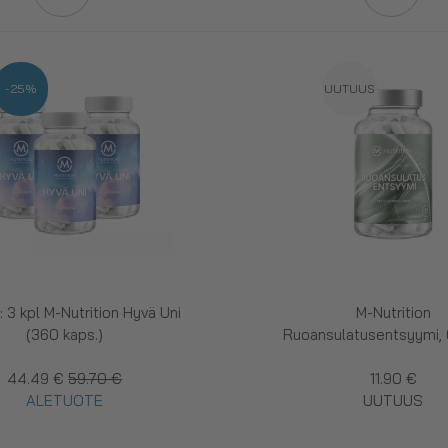
-25%
UUTUUS
: 3 kpl M-Nutrition Hyvä Uni
M-Nutrition
(360 kaps.)
Ruoansulatusentsyymi, 
44.49 €
59.70 €
11.90 €
ALETUOTE
UUTUUS