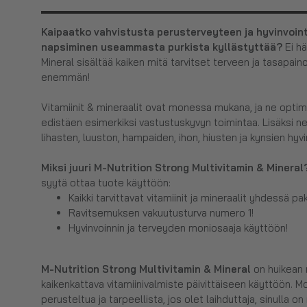
Kaipaatko vahvistusta perusterveyteen ja hyvinvointi
napsiminen useammasta purkista kyllästyttää?
Ei h
Mineral sisältää kaiken mitä tarvitset terveen ja tasapaino
enemmän!
Vitamiinit & mineraalit ovat monessa mukana, ja ne optim
edistäen esimerkiksi vastustuskyvyn toimintaa. Lisäksi ne
lihasten, luuston, hampaiden, ihon, hiusten ja kynsien hyvi
Miksi juuri
M-Nutrition Strong Multivitamin & Minera
syytä ottaa tuote käyttöön:
Kaikki tarvittavat vitamiinit ja mineraalit yhdessä pa
Ravitsemuksen vakuutusturva numero 1!
Hyvinvoinnin ja terveyden moniosaaja käyttöön!
M-Nutrition Strong Multivitamin & Mineral
on huikean 
kaikenkattava vitamiinivalmiste päivittäiseen käyttöön. Mon
perusteltua ja tarpeellista, jos olet laihduttaja, sinulla on 