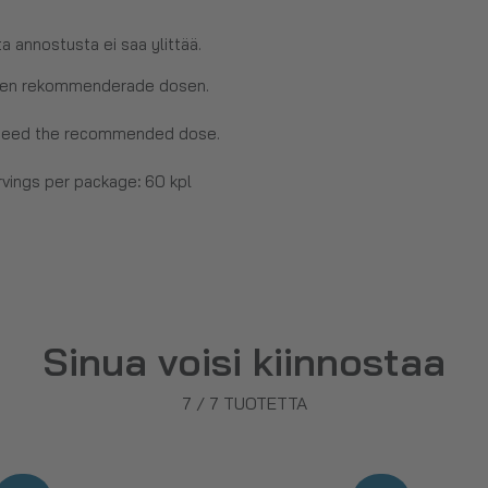
a annostusta ei saa ylittää.
e den rekommenderade dosen.
exceed the recommended dose.
rvings per package
:
60 kpl
Sinua voisi kiinnostaa
7
/
7
TUOTETTA