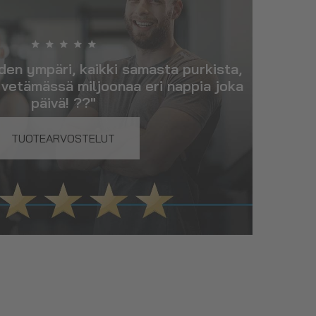
den ympäri, kaikki samasta purkista,
a vetämässä miljoonaa eri nappia joka
päivä! ??"
TUOTEARVOSTELUT