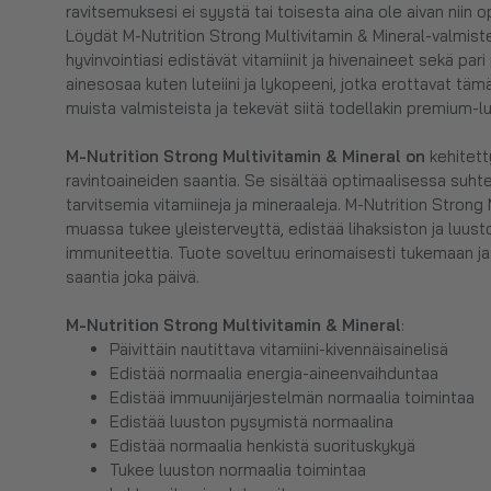
ravitsemuksesi ei syystä tai toisesta aina ole aivan niin op
Löydät M-Nutrition Strong Multivitamin & Mineral-valmist
hyvinvointiasi edistävät vitamiinit ja hivenaineet sekä pari
ainesosaa kuten luteiini ja lykopeeni, jotka erottavat täm
muista valmisteista ja tekevät siitä todellakin premium-l
M-Nutrition Strong Multivitamin & Mineral on
kehitett
ravintoaineiden saantia. Se sisältää optimaalisessa suhte
tarvitsemia vitamiineja ja mineraaleja. M-Nutrition Strong
muassa tukee yleisterveyttä, edistää lihaksiston ja luust
immuniteettia. Tuote soveltuu erinomaisesti tukemaan j
saantia joka päivä.
M-Nutrition Strong Multivitamin & Mineral
:
Päivittäin nautittava vitamiini-kivennäisainelisä
Edistää normaalia energia-aineenvaihduntaa
Edistää immuunijärjestelmän normaalia toimintaa
Edistää luuston pysymistä normaalina
Edistää normaalia henkistä suorituskykyä
Tukee luuston normaalia toimintaa