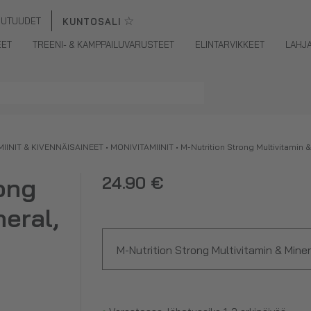
☆
UUTUUDET
KUNTOSALI
EET
TREENI- & KAMPPAILUVARUSTEET
ELINTARVIKKEET
LAHJ
MIINIT & KIVENNÄISAINEET
•
MONIVITAMIINIT
•
M-Nutrition Strong Multivitamin &
ong
24.90 €
neral,
M-Nutrition Strong Multivitamin & Miner
•