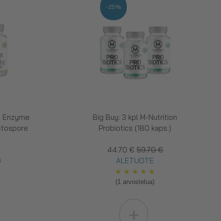
-25%
on Enzyme
Big Buy: 3 kpl M-Nutrition
ctospore
Probiotics (180 kaps.)
44.70 €
59.70 €
€
ALETUOTE
★
★
★
★
★
(1 arvostelua)
+