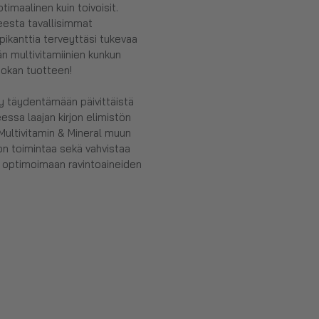
timaalinen kuin toivoisit.
eesta tavallisimmat
 pikanttia terveyttäsi tukevaa
än multivitamiinien kunkun
uokan tuotteen!
y täydentämään päivittäistä
essa laajan kirjon elimistön
 Multivitamin & Mineral muun
on toimintaa sekä vahvistaa
a optimoimaan ravintoaineiden