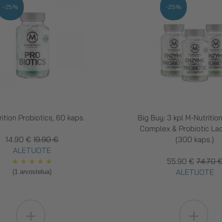
-25%
-25%
ition Probiotics, 60 kaps.
Big Buy: 3 kpl M-Nutriti
Complex & Probiotic La
14.90 €
19.90 €
(300 kaps.)
ALETUOTE
★
★
★
★
★
55.90 €
74.70 
ALETUOTE
(1 arvostelua)
+
+