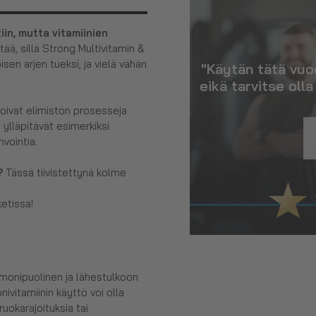
in, mutta vitamiinien
ätää, sillä Strong Multivitamin &
isen arjen tueksi, ja vielä vähän
"Käytän tätä vuo
eikä tarvitse oll
oivat elimistön prosesseja
 ylläpitävät esimerkiksi
nvointia.
l?
Tässä tiivistettynä kolme
ketissa!
monipuolinen ja lähestulkoon
ivitamiinin käyttö voi olla
ruokarajoituksia tai