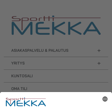
+
ASIAKASPALVELU & PALAUTUS
+
YRITYS
KUNTOSALI
OMA TILI
OSTOSKORI