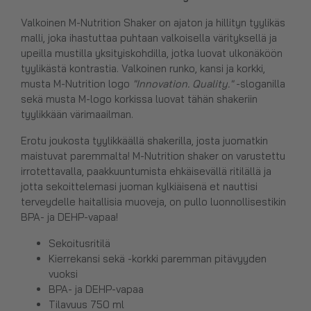
Valkoinen M-Nutrition Shaker on ajaton ja hillityn tyylikäs
malli, joka ihastuttaa puhtaan valkoisella värityksellä ja
upeilla mustilla yksityiskohdilla, jotka luovat ulkonäköön
tyylikästä kontrastia. Valkoinen runko, kansi ja korkki,
musta M-Nutrition logo
"Innovation. Quality."
-sloganilla
sekä musta M-logo korkissa luovat tähän shakeriin
tyylikkään värimaailman.
Erotu joukosta tyylikkäällä shakerilla, josta juomatkin
maistuvat paremmalta! M-Nutrition shaker on varustettu
irrotettavalla, paakkuuntumista ehkäisevällä ritilällä ja
jotta sekoittelemasi juoman kylkiäisenä et nauttisi
terveydelle haitallisia muoveja, on pullo luonnollisestikin
BPA- ja DEHP-vapaa!
Sekoitusritilä
Kierrekansi sekä -korkki paremman pitävyyden
vuoksi
BPA- ja DEHP-vapaa
Tilavuus 750 ml