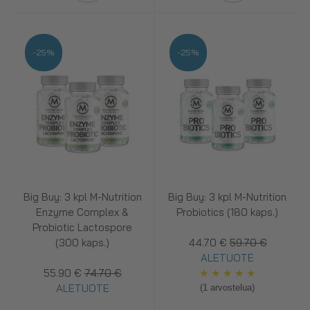
-25%
-25%
Big Buy: 3 kpl M-Nutrition
Big Buy: 3 kpl M-Nutrition
Enzyme Complex &
Probiotics (180 kaps.)
Probiotic Lactospore
(300 kaps.)
44.70 €
59.70 €
ALETUOTE
55.90 €
74.70 €
★
★
★
★
★
ALETUOTE
(1 arvostelua)