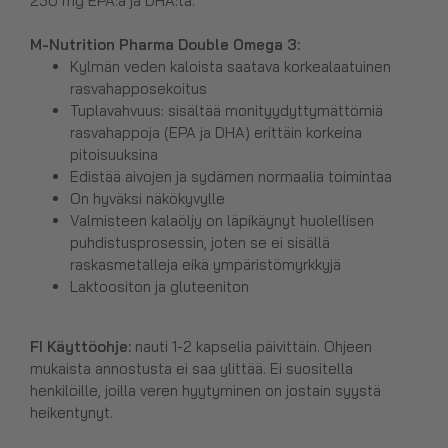
250 mg EPA:a ja DHA:ta.
M-Nutrition
Pharma
Double
Omega 3
:
Kylmän veden kaloista saatava korkealaatuinen
rasvahapposekoitus
Tuplavahvuus: sisältää monityydyttymättömiä
rasvahappoja (EPA ja DHA) erittäin korkeina
pitoisuuksina
Edistää aivojen ja sydämen normaalia toimintaa
On hyväksi näkökyvylle
Valmisteen kalaöljy on läpikäynyt huolellisen
puhdistusprosessin, joten se ei sisällä
raskasmetalleja eikä ympäristömyrkkyjä
Laktoositon ja gluteeniton
FI Käyttöohje:
nauti 1-2 kapselia päivittäin. Ohjeen
mukaista annostusta ei saa ylittää. Ei suositella
henkilöille, joilla veren hyytyminen on jostain syystä
heikentynyt.