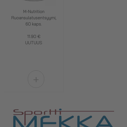
M-Nutrition
Ruoansulatusentsyymi,
60 kaps.
11.90 €
UUTUUS
+