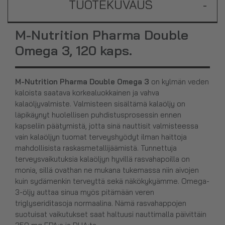
TUOTEKUVAUS
-
M-Nutrition Pharma Double
Omega 3, 120 kaps.
M-Nutrition Pharma Double Omega 3
on kylmän veden
kaloista saatava korkealuokkainen ja vahva
kalaöljyvalmiste. Valmisteen sisältämä kalaöljy on
läpikäynyt huolellisen puhdistusprosessin ennen
kapseliin päätymistä, jotta sinä nauttisit valmisteessa
vain kalaöljyn tuomat terveyshyödyt ilman haittoja
mahdollisista raskasmetallijäämistä. Tunnettuja
terveysvaikutuksia kalaöljyn hyvillä rasvahapoilla on
monia, sillä ovathan ne mukana tukemassa niin aivojen
kuin sydämenkin terveyttä sekä näkökykyämme. Omega-
3-öljy auttaa sinua myös pitämään veren
triglyseriditasoja normaalina. Nämä rasvahappojen
suotuisat
vaikutukset saat haltuusi nauttimalla päivittäin