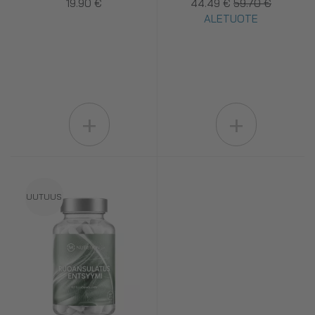
19.90 €
44.49 €
59.70 €
ALETUOTE
+
+
UUTUUS