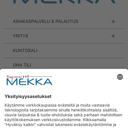
+
ASIAKASPALVELU & PALAUTUS
+
YRITYS
KUNTOSALI
OMA TILI
OSTOSKORI
Sporttimekka – lisäravinteiden ja
urheilutarvikkeiden osaaja