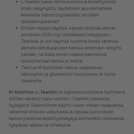
L-teaniini tukee rentoutumista ja keskittymistä
ilman väsymystä; täydellinen apu esimerkiksi
kiireiselle toimistotyöläiselle tai pitkiin
opiskelurupeamiin!
Erittäin helppo käyttää: kapseli sisältää vahvan
annoksen (300 mg) tehokkaasti imeytyvää L-
Teaniinia, ja voit käyttää tuotetta koska tahansa:
aamulla kahvikupposen kanssa antamaan vireyttä
päivään, tai illalla ennen nukkumaanmenoa
rauhoittamaan kehoa ja mieltä.
Taattua M-Nutritionin laatua: vegaaninen,
laktoositon ja gluteeniton koostumus, ei turhia
lisäaineita.
M-Nutrition L-Teaniini
on kapselimuotoisena tuotteena
erittäin vaivaton tapa nauttia L-Teaniinin lukuisista
hyödyistä. Säännöllinen käyttö tukee mielen tasapainoa,
vähentää stressin vaikutuksia ja tarjoaa luonnollisen
keinon parantaa keskittymiskykyä esimerkiksi opinnoissa,
työpäivän aikana tai urheilussa.