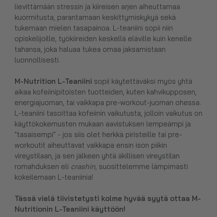
lievittämään stressin ja kiireisen arjen aiheuttamaa
kuormitusta, parantamaan keskittymiskykyä sekä
tukemaan mielen tasapainoa. L-teaniini sopii niin
opiskelijoille, työkiireiden keskellä eläville kuin kenelle
tahansa, joka haluaa tukea omaa jaksamistaan
luonnollisesti.
M-Nutrition L-Teaniini
sopii käytettäväksi myös yhtä
aikaa kofeiinipitoisten tuotteiden, kuten kahvikupposen,
energiajuoman, tai vaikkapa pre-workout-juoman ohessa.
L-teaniini tasoittaa kofeiinin vaikutusta, jolloin vaikutus on
käyttökokemusten mukaan aavistuksen lempeämpi ja
"tasaisempi" - jos siis olet herkkä piristeille tai pre-
workoutit aiheuttavat vaikkapa ensin ison piikin
vireystilaan, ja sen jälkeen yhtä äkillisen vireystilan
romahduksen eli
crashin
, suosittelemme lämpimästi
kokeilemaan L-teaniinia!
Tässä vielä tiivistetysti kolme hyvää syytä ottaa M-
Nutritionin L-Teaniini käyttöön!