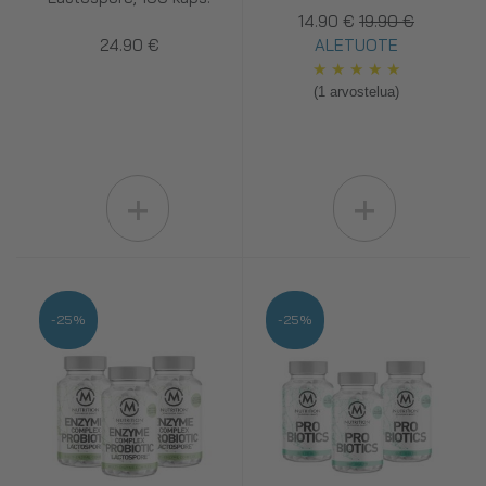
14.90 €
19.90 €
24.90 €
ALETUOTE
★
★
★
★
★
(1 arvostelua)
+
+
-25%
-25%