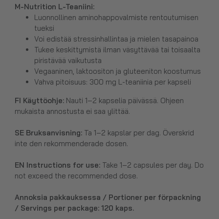
M-Nutrition L-Teaniini:
Luonnollinen aminohappovalmiste rentoutumisen
tueksi
Voi edistää stressinhallintaa ja mielen tasapainoa
Tukee keskittymistä ilman väsyttävää tai toisaalta
piristävää vaikutusta
Vegaaninen, laktoositon ja gluteeniton koostumus
Vahva pitoisuus: 300 mg L-teaniinia per kapseli
FI Käyttöohje:
Nauti 1–2 kapselia päivässä. Ohjeen
mukaista annostusta ei saa ylittää.
SE Bruksanvisning:
Ta 1–2 kapslar per dag. Överskrid
inte den rekommenderade dosen.
EN Instructions for use:
Take 1–2 capsules per day. Do
not exceed the recommended dose.
Annoksia pakkauksessa / Portioner per förpackning
/ Servings per package: 120 kaps.