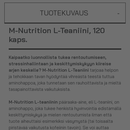
TUOTEKUVAUS
-
M-Nutrition L-Teaniini, 120
kaps.
Kaipaatko luonnollista tukea rentoutumiseen,
stressinhallintaan ja keskittymiskykyyn kiireise
arjen keskelle? M-Nutrition L-Teaniini
tarjoaa helpon
ja tehokkaan tavan hyödyntää vihreästä teestä tuttua
aminohappoa, joka tunnetaan sen rauhoittavista ja mieltä
tasapainottavista vaikutuksista.
M-Nutrition L-teaniinin
pääraaka-aine, eli L-teaniini,
on
aminohappo, joka tukee henkistä hyvinvointia edistämällä
keskittymiskykyä ja mielen rentoutumista ilman että
tuote aiheuttaisi esimerkiksi väsymystä (tai toisaalta
piristävää vaikutusta kofeiinin tavoin). Se voi auttaa