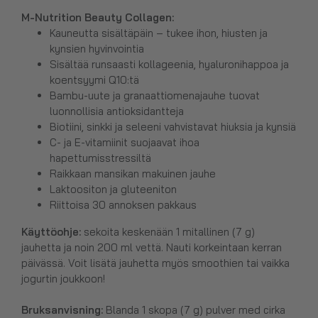
M-Nutrition Beauty Collagen:
Kauneutta sisältäpäin – tukee ihon, hiusten ja
kynsien hyvinvointia
Sisältää runsaasti kollageenia, hyaluronihappoa ja
koentsyymi Q10:tä
Bambu-uute ja granaattiomenajauhe tuovat
luonnollisia antioksidantteja
Biotiini, sinkki ja seleeni vahvistavat hiuksia ja kynsiä
C- ja E-vitamiinit suojaavat ihoa
hapettumisstressiltä
Raikkaan mansikan makuinen jauhe
Laktoositon ja gluteeniton
Riittoisa 30 annoksen pakkaus
Käyttöohje:
sekoita keskenään 1 mitallinen (7 g)
jauhetta ja noin 200 ml vettä. Nauti korkeintaan kerran
päivässä. Voit lisätä jauhetta myös smoothien tai vaikka
jogurtin joukkoon!
Bruksanvisning:
Blanda 1 skopa (7 g) pulver med cirka