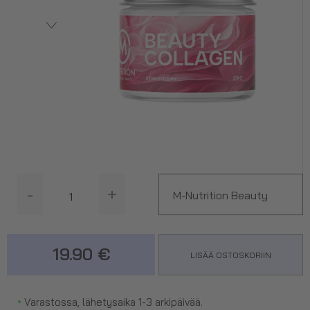
-
+
M-Nutrition Beauty
Collagen, 210 g,
19.90 €
LISÄÄ OSTOSKORIIN
Strawberry
•
Varastossa, lähetysaika 1-3 arkipäivää.