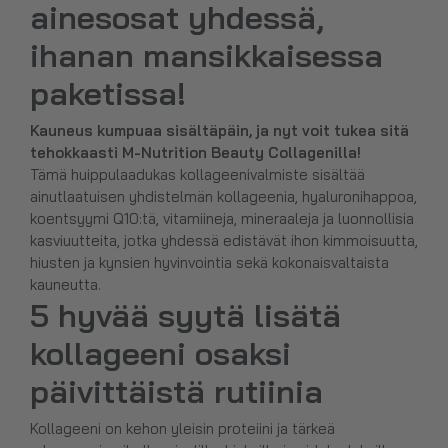
ainesosat yhdessä,
ihanan mansikkaisessa
paketissa!
Kauneus kumpuaa sisältäpäin, ja nyt voit tukea sitä
tehokkaasti M-Nutrition Beauty Collagenilla!
Tämä huippulaadukas kollageenivalmiste sisältää
ainutlaatuisen yhdistelmän kollageenia, hyaluronihappoa,
koentsyymi Q10:tä, vitamiineja, mineraaleja ja luonnollisia
kasviuutteita, jotka yhdessä edistävät ihon kimmoisuutta,
hiusten ja kynsien hyvinvointia sekä kokonaisvaltaista
kauneutta.
5 hyvää syytä lisätä
kollageeni osaksi
päivittäistä rutiinia
Kollageeni on kehon yleisin proteiini ja tärkeä