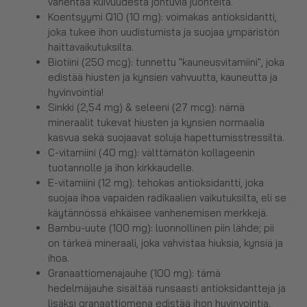
vähentää kuivuudesta johtuvia juonteita.
Koentsyymi Q10 (10 mg): voimakas antioksidantti,
joka tukee ihon uudistumista ja suojaa ympäristön
haittavaikutuksilta.
Biotiini (250 mcg): tunnettu "kauneusvitamiini", joka
edistää hiusten ja kynsien vahvuutta, kauneutta ja
hyvinvointia!
Sinkki (2,54 mg) & seleeni (27 mcg): nämä
mineraalit tukevat hiusten ja kynsien normaalia
kasvua sekä suojaavat soluja hapettumisstressiltä.
C-vitamiini (40 mg): välttämätön kollageenin
tuotannolle ja ihon kirkkaudelle.
E-vitamiini (12 mg): tehokas antioksidantti, joka
suojaa ihoa vapaiden radikaalien vaikutuksilta, eli se
käytännössä ehkäisee vanhenemisen merkkejä.
Bambu-uute (100 mg): luonnollinen piin lähde; pii
on tärkeä mineraali, joka vahvistaa hiuksia, kynsiä ja
ihoa.
Granaattiomenajauhe (100 mg): tämä
hedelmäjauhe sisältää runsaasti antioksidantteja ja
lisäksi granaattiomena edistää ihon hyvinvointia.