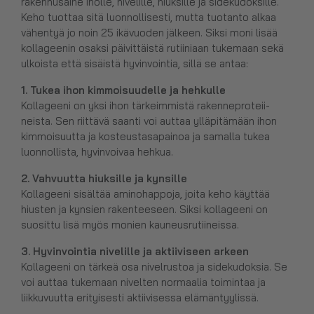
rakennusaine iholle, nivelille, hiuksille ja sidekudoksille.
Keho tuottaa sitä luonnollisesti, mutta tuotanto alkaa
vähentyä jo noin 25 ikävuoden jälkeen. Siksi moni lisää
kollageenin osaksi päivittäistä rutiiniaan tukemaan sekä
ulkoista että sisäistä hyvinvointia, sillä se antaa:
1. Tukea ihon kimmoisuudelle ja hehkulle
Kollageeni on yksi ihon tärkeimmistä rakenneproteii­
neista. Sen riittävä saanti voi auttaa ylläpitämään ihon
kimmoisuutta ja kosteustasapainoa ja samalla tukea
luonnollista, hyvinvoivaa hehkua.
2. Vahvuutta hiuksille ja kynsille
Kollageeni sisältää aminohappoja, joita keho käyttää
hiusten ja kynsien rakenteeseen. Siksi kollageeni on
suosittu lisä myös monien kauneusrutiineissa.
3. Hyvinvointia nivelille ja aktiiviseen arkeen
Kollageeni on tärkeä osa nivelrustoa ja sidekudoksia. Se
voi auttaa tukemaan nivelten normaalia toimintaa ja
liikkuvuutta erityisesti aktiivisessa elämäntyylissä.