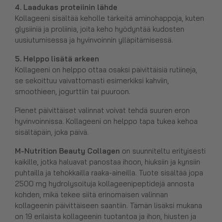
4. Laadukas proteiinin lähde
Kollageeni sisältää keholle tärkeitä aminohappoja, kuten
glysiiniä ja proliinia, joita keho hyödyntää kudosten
uusiutumisessa ja hyvinvoinnin ylläpitämisessä.
5. Helppo lisätä arkeen
Kollageeni on helppo ottaa osaksi päivittäisiä rutiineja,
se sekoittuu vaivattomasti esimerkiksi kahviin,
smoothieen, jogurttiin tai puuroon.
Pienet päivittäiset valinnat voivat tehdä suuren eron
hyvinvoinnissa. Kollageeni on helppo tapa tukea kehoa
sisältäpäin, joka päivä.
M-Nutrition Beauty Collagen
on suunniteltu erityisesti
kaikille, jotka haluavat panostaa ihoon, hiuksiin ja kynsiin
puhtailla ja tehokkailla raaka-aineilla. Tuote sisältää jopa
2500 mg hydrolysoituja kollageenipeptidejä annosta
kohden, mikä tekee siitä erinomaisen valinnan
kollageenin päivittäiseen saantiin. Tämän lisäksi mukana
on 19 erilaista kollageenin tuotantoa ja ihon, hiusten ja