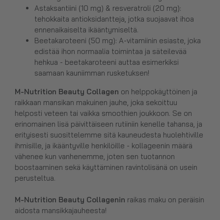
Astaksantiini (10 mg) & resveratroli (20 mg):
tehokkaita antioksidantteja, jotka suojaavat ihoa
ennenaikaiselta ikääntymiseltä.
Beetakaroteeni (50 mg): A-vitamiinin esiaste, joka
edistää ihon normaalia toimintaa ja säteilevää
hehkua - beetakaroteeni auttaa esimerkiksi
saamaan kauniimman rusketuksen!
M-Nutrition Beauty Collagen
on helppokäyttöinen ja
raikkaan mansikan makuinen jauhe, joka sekoittuu
helposti veteen tai vaikka smoothien joukkoon. Se on
erinomainen lisä päivittäiseen rutiiniin kenelle tahansa, ja
erityisesti suosittelemme sitä kauneudesta huolehtiville
ihmisille, ja ikääntyville henkilöille - kollageenin määrä
vähenee kun vanhenemme, joten sen tuotannon
boostaaminen sekä käyttäminen ravintolisänä on usein
perusteltua.
M-Nutrition Beauty Collagenin
raikas maku on peräisin
aidosta mansikkajauheesta!