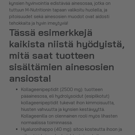
kynsien hyvinvointia edistävää ainesosaa, jotka on
tuttuun M-Nutritionin tapaan valikoitu huolella, ja
pitoisuudet sekä ainesosien muodot ovat aidosti
tehokkaita ja hyvin imeytyviä!
Tässä esimerkkejä
kaikista niistä hyödyistä,
mitä saat tuotteen
sisältämien ainesosien
ansiosta!
Kollageenipeptidit (2500 mg): tuotteen
pääainesosa, eli hydrolysoidut (esipilkotut)
kollageenipeptidit tukevat ihon kimmoisuutta,
hiusten vahvuutta ja kynsien kestävyyttä.
Kollageenilla on olennainen rooli myös lihasten
normaalissa toiminnassa.
Hyaluronihappo (40 mg): sitoo kosteutta ihoon ja