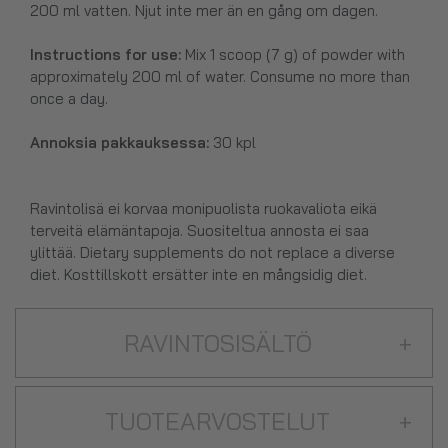
200 ml vatten. Njut inte mer än en gång om dagen.
Instructions for use:
Mix 1 scoop (7 g) of powder with
approximately 200 ml of water. Consume no more than
once a day.
Annoksia pakkauksessa:
30 kpl
Ravintolisä ei korvaa monipuolista ruokavaliota eikä
terveitä elämäntapoja. Suositeltua annosta ei saa
ylittää. Dietary supplements do not replace a diverse
diet. Kosttillskott ersätter inte en mångsidig diet.
RAVINTOSISÄLTÖ
+
TUOTEARVOSTELUT
+