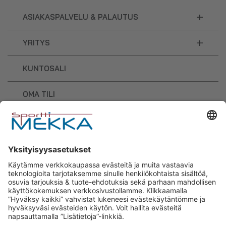
+
ASIAKASPALVELU & PALAUTUS
+
YRITYS
KUNTOSALI
OMA TILI
OSTOSKORI
Sporttimekka – lisäravinteiden ja
urheilutarvikkeiden osaaja