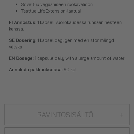
Soveltuu vegaaniseen ruokavalioon
Taattua LifeExtension-laatua!
FI Annostus:
1 kapseli vuorokaudessa runsaan nesteen
kanssa.
SE
Dosering:
1 kapsel dagligen med en stor mängd
vätska
EN Dosage:
1 capsule daily with a large amount of water
Annoksia pakkauksessa:
60 kpl
RAVINTOSISÄLTÖ
+