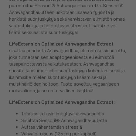
patentoitua Sensoril® Ashwagandhauutetta. Sensoril®
Ashwagandhauutteen uskotaan lisäävän fyysistä ja
henkistä suorituskykyä sekä vahvistavan elimistön omaa
vastustukykyä ja helpottavan stressiä. Lisäksi se voi
lisätä seksuaalista suorituskykyä!
LifeExtension Optimized Ashwagandha Extract
sisältää puhdasta Ashwagandhaa, eli rohtokoisiouutetta,
joka tunnetaan sen adaptogeenisestä eli elimistöä
tasapainottavasta vaikutuksestaan. Ashwagandhaa
suositellaan urheilijoille suorituskyvyn kohentamiseksi ja
ikäihmisille mielen suorituskyvyn lisäämiseksi ja
muistihäiriöiden hoitoon. Tuote soveltuu vegaaniseen
ruokavalioon, ja se on turvallinen käyttää!
LifeExtension Optimized Ashwagandha Extract
:
Tehokas ja hyvin imeytyvä ashwagandha
Sisältää Sensoril® Ashwagandha-uutetta
Auttaa vähentämään stressiä
Vahva pitoisuus (125 mg per kapseli)