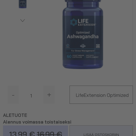
-
+
LifeExtension Optimized
Ashwagandha Extract,
ALETUOTE
Alennus voimassa toistaiseksi
60 kaps.
13.99 €
16.99 €
LISÄÄ OSTOSKORIIN