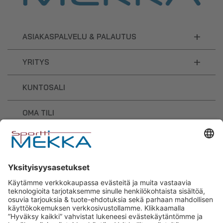
+
ASIAKASPALVELU & PALAUTUS
+
YRITYS
KUNTOSALI
OMA TILI
OSTOSKORI
Sporttimekka – lisäravinteiden ja
urheilutarvikkeiden osaaja