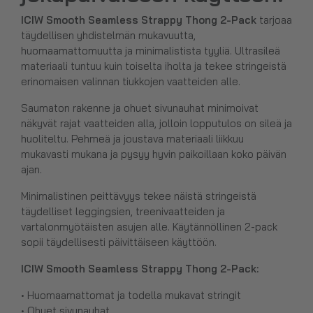
ICIW Smooth Seamless Strappy Thong 2-Pack
tarjoaa
täydellisen yhdistelmän mukavuutta,
huomaamattomuutta ja minimalistista tyyliä. Ultrasileä
materiaali tuntuu kuin toiselta iholta ja tekee stringeistä
erinomaisen valinnan tiukkojen vaatteiden alle.
Saumaton rakenne ja ohuet sivunauhat minimoivat
näkyvät rajat vaatteiden alla, jolloin lopputulos on sileä ja
huoliteltu. Pehmeä ja joustava materiaali liikkuu
mukavasti mukana ja pysyy hyvin paikoillaan koko päivän
ajan.
Minimalistinen peittävyys tekee näistä stringeistä
täydelliset leggingsien, treenivaatteiden ja
vartalonmyötäisten asujen alle. Käytännöllinen 2-pack
sopii täydellisesti päivittäiseen käyttöön.
ICIW Smooth Seamless Strappy Thong 2-Pack:
• Huomaamattomat ja todella mukavat stringit
• Ohuet sivunauhat