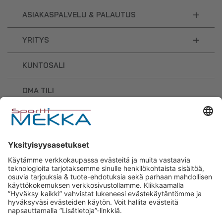
+
ASIAKASPALVELU & PALAUTUS
+
YRITYS
KUNTOSALI
OMA TILI
OSTOSKORI
Sporttimekka – lisäravinteiden ja
urheilutarvikkeiden osaaja