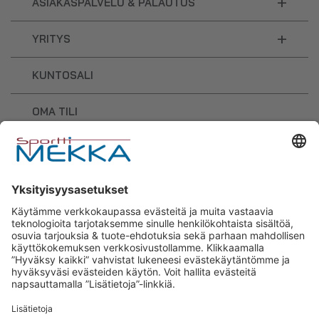
+
ASIAKASPALVELU & PALAUTUS
+
YRITYS
KUNTOSALI
OMA TILI
OSTOSKORI
Sporttimekka – lisäravinteiden ja
urheilutarvikkeiden osaaja