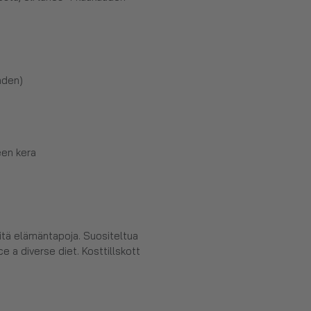
hden)
een kera
eitä elämäntapoja. Suositeltua
e a diverse diet. Kosttillskott