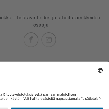
ekka – lisäravinteiden ja urheilutarvikkeiden
osaaja