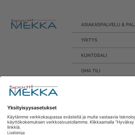
ASIAKASPALVELU & PA
YRITYS
KUNTOSALI
OMA TILI
OSTOSKORI