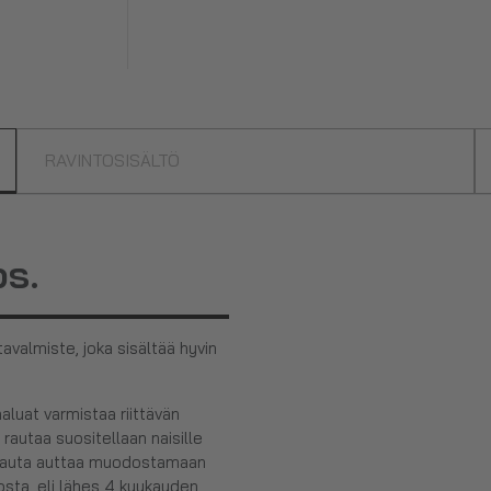
RAVINTOSISÄLTÖ
s.
avalmiste, joka sisältää hyvin
haluat varmistaa riittävän
 rautaa suositellaan naisille
ä rauta auttaa muodostamaan
osta, eli lähes 4 kuukauden