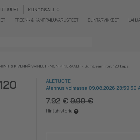
☆
UUTUUDET
KUNTOSALI
EET
TREENI- & KAMPPAILUVARUSTEET
ELINTARVIKKEET
LAHJ
MIINIT & KIVENNÄISAINEET
•
MONIMINERAALIT
•
GymBeam Iron, 120 kaps.
120
ALETUOTE
Alennus voimassa 09.08.2026 23:59:59 A
7.92 €
9.90 €
Hintahistoria