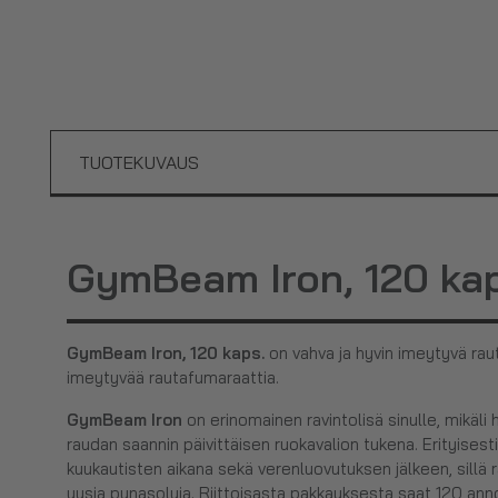
TUOTEKUVAUS
GymBeam Iron, 120 kap
GymBeam Iron, 120 kaps.
on vahva ja hyvin imeytyvä raut
imeytyvää rautafumaraattia.
GymBeam Iron
on erinomainen ravintolisä sinulle, mikäli 
raudan saannin päivittäisen ruokavalion tukena. Erityisesti
kuukautisten aikana sekä verenluovutuksen jälkeen, sill
uusia punasoluja. Riittoisasta pakkauksesta saat 120 ann