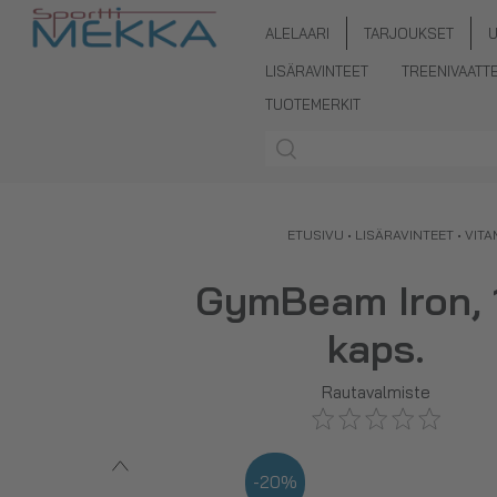
ALELAARI
TARJOUKSET
LISÄRAVINTEET
TREENIVAATT
TUOTEMERKIT
ETUSIVU
•
LISÄRAVINTEET
•
VITA
GymBeam Iron, 
kaps.
Rautavalmiste
-20%