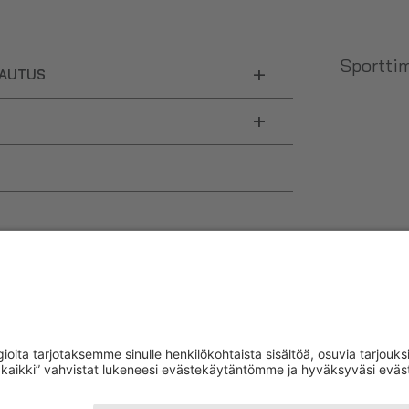
Sporttim
+
LAUTUS
+