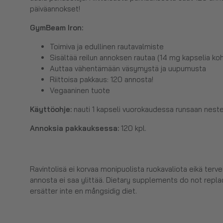
päiväannokset!
GymBeam Iron
:
Toimiva ja edullinen rautavalmiste
Sisältää reilun annoksen rautaa (14 mg kapselia ko
Auttaa vähentämään väsymystä ja uupumusta
Riittoisa pakkaus: 120 annosta!
Vegaaninen tuote
Käyttöohje:
nauti 1 kapseli vuorokaudessa runsaan nest
Annoksia pakkauksessa:
120 kpl.
Ravintolisä ei korvaa monipuolista ruokavaliota eikä terv
annosta ei saa ylittää. Dietary supplements do not replac
ersätter inte en mångsidig diet.