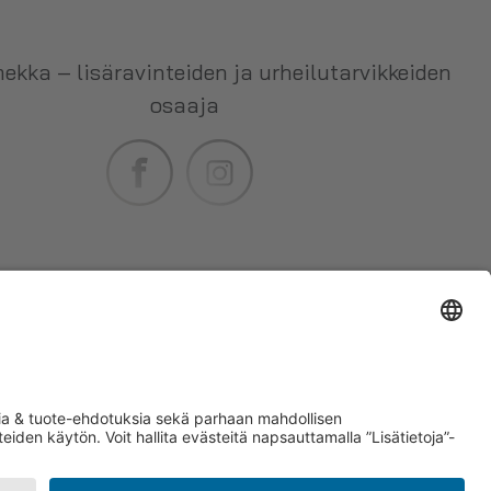
ekka – lisäravinteiden ja urheilutarvikkeiden
osaaja