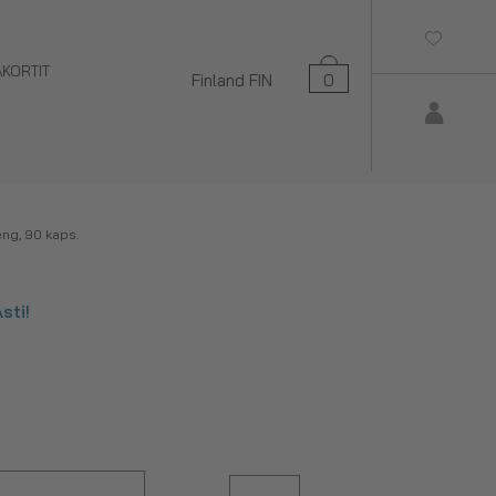
AKORTIT
Finland
FIN
0
g, 90 kaps.
sti!