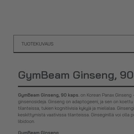
TUOTEKUVAUS
GymBeam Ginseng, 90 
GymBeam Ginseng, 90 kaps.
on Korean Panax Ginseng -
ginsenosideja. Ginseng on adaptogeeni, ja sen on koett
tilanteissa, tukien kognitiivisia kykyjä ja mielialaa. Gins
keskittymistä vaativissa tilanteissa. Ginseginillä voi olla p
libidoon.
GymBeam Ginseng