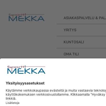
ASIAKASPALVELU & PA
YRITYS
KUNTOSALI
OMA TILI
OSTOSKORI