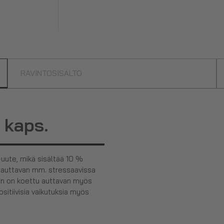
RAVINTOSISÄLTÖ
kaps.
uute, mikä sisältää 10 %
u auttavan mm. stressaavissa
engin on koettu auttavan myös
ositiivisia vaikutuksia myös