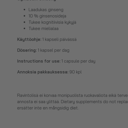
Laadukas ginseng
10 % ginsenosideja
Tukee kognitiivisia kykyjä
Tukee mielialaa
Käyttöohje:
1 kapseli päivässä
Dösering:
1 kapsel per dag
Instructions for use:
1 capsule per day
Annoksia pakkauksessa:
90 kpl
Ravintolisä ei korvaa monipuolista ruokavaliota eikä terv
annosta ei saa ylittää. Dietary supplements do not replac
ersätter inte en mångsidig diet.