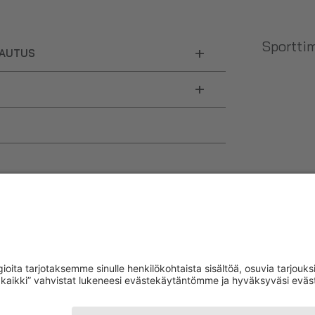
Sporttim
+
LAUTUS
+