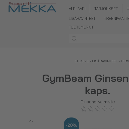
ALELAARI
TARJOUKSET
LISÄRAVINTEET
TREENIVAATT
TUOTEMERKIT
ETUSIVU
•
LISÄRAVINTEET
•
TER
GymBeam Ginsen
kaps.
Ginseng-valmiste
-20%