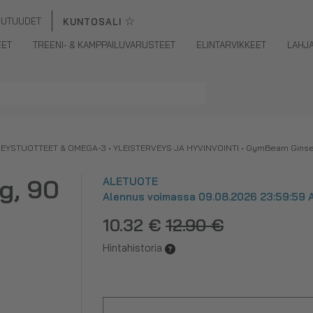
☆
UUTUUDET
KUNTOSALI
EET
TREENI- & KAMPPAILUVARUSTEET
ELINTARVIKKEET
LAHJ
VEYSTUOTTEET & OMEGA-3
•
YLEISTERVEYS JA HYVINVOINTI
•
GymBeam Ginsen
g, 90
ALETUOTE
Alennus voimassa 09.08.2026 23:59:59 A
10.32 €
12.90 €
Hintahistoria