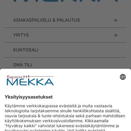
+
ASIAKASPALVELU & PALAUTUS
+
YRITYS
KUNTOSALI
OMA TILI
OSTOSKORI
Sporttimekka – lisäravinteiden ja
urheilutarvikkeiden osaaja