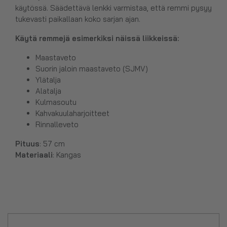
käytössä. Säädettävä lenkki varmistaa, että remmi pysyy
tukevasti paikallaan koko sarjan ajan.
Käytä remmejä esimerkiksi näissä liikkeissä:
Maastaveto
Suorin jaloin maastaveto (SJMV)
Ylätalja
Alatalja
Kulmasoutu
Kahvakuulaharjoitteet
Rinnalleveto
Pituus
: 57 cm
Materiaali
: Kangas