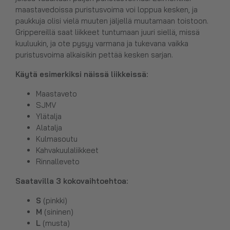
maastavedoissa puristusvoima voi loppua kesken, ja
paukkuja olisi vielä muuten jäljellä muutamaan toistoon.
Grippereillä saat liikkeet tuntumaan juuri siellä, missä
kuuluukin, ja ote pysyy varmana ja tukevana vaikka
puristusvoima alkaisikin pettää kesken sarjan.
Käytä esimerkiksi näissä liikkeissä:
Maastaveto
SJMV
Ylätalja
Alatalja
Kulmasoutu
Kahvakuulaliikkeet
Rinnalleveto
Saatavilla 3 kokovaihtoehtoa:
S
(pinkki)
M
(sininen)
L
(musta)