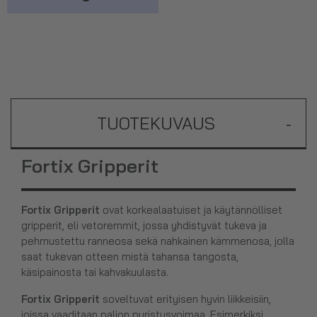
TUOTEKUVAUS
-
Fortix Gripperit
Fortix Gripperit
ovat korkealaatuiset ja käytännölliset
gripperit, eli vetoremmit, jossa yhdistyvät tukeva ja
pehmustettu ranneosa sekä nahkainen kämmenosa, jolla
saat tukevan otteen mistä tahansa tangosta,
käsipainosta tai kahvakuulasta.
Fortix Gripperit
soveltuvat erityisen hyvin liikkeisiin,
joissa vaaditaan paljon puristusvoimaa. Esimerkiksi