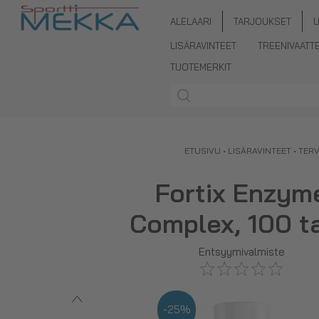
ALELAARI
TARJOUKSET
LISÄRAVINTEET
TREENIVAATT
TUOTEMERKIT
ETUSIVU
•
LISÄRAVINTEET
•
TER
Fortix Enzym
Complex, 100 ta
Entsyymivalmiste
-25%