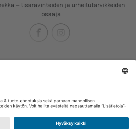
ekka – lisäravinteiden ja urheilutarvikkeiden
osaaja