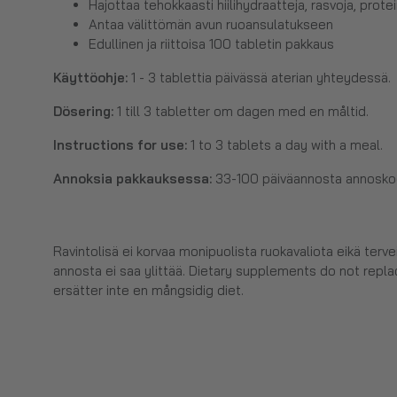
Hajottaa tehokkaasti hiilihydraatteja, rasvoja, proteii
Antaa välittömän avun ruoansulatukseen
Edullinen ja riittoisa 100 tabletin pakkaus
Käyttöohje:
1 - 3 tablettia päivässä aterian yhteydessä.
Dösering:
1 till 3 tabletter om dagen med en måltid.
Instructions for use:
1 to 3 tablets a day with a meal.
Annoksia pakkauksessa:
33-100 päiväannosta annoskoo
Ravintolisä ei korvaa monipuolista ruokavaliota eikä terv
annosta ei saa ylittää. Dietary supplements do not replac
ersätter inte en mångsidig diet.