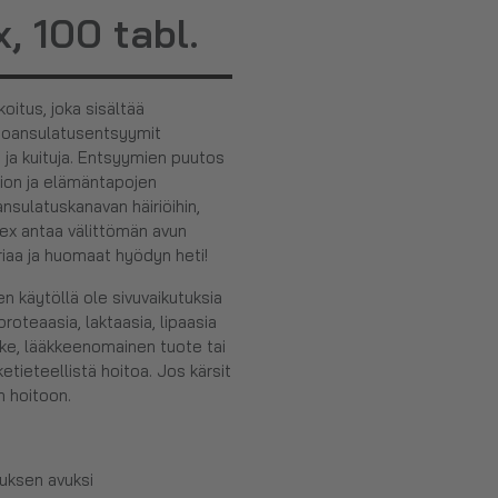
, 100 tabl.
itus, joka sisältää
uoansulatusentsyymit
ja ja kuituja. Entsyymien puutos
alion ja elämäntapojen
nsulatuskanavan häiriöihin,
lex antaa välittömän avun
riaa ja huomaat hyödyn heti!
en käytöllä ole sivuvaikutuksia
roteaasia, laktaasia, lipaasia
ääke, lääkkeenomainen tuote tai
ketieteellistä hoitoa. Jos kärsit
n hoitoon.
uksen avuksi