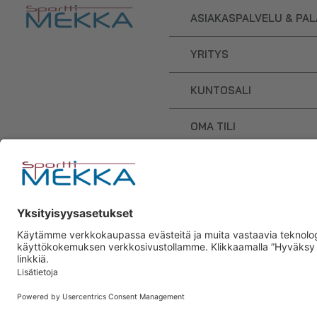
ASIAKASPALVELU & PA
YRITYS
KUNTOSALI
OMA TILI
OSTOSKORI