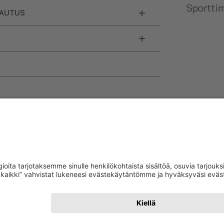
Sporttim
+
LAUTUS
+