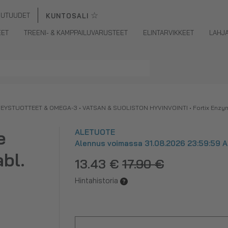
☆
UUTUUDET
KUNTOSALI
EET
TREENI- & KAMPPAILUVARUSTEET
ELINTARVIKKEET
LAHJ
VEYSTUOTTEET & OMEGA-3
•
VATSAN & SUOLISTON HYVINVOINTI
•
Fortix Enzy
e
ALETUOTE
Alennus voimassa 31.08.2026 23:59:59 As
bl.
13.43 €
17.90 €
Hintahistoria