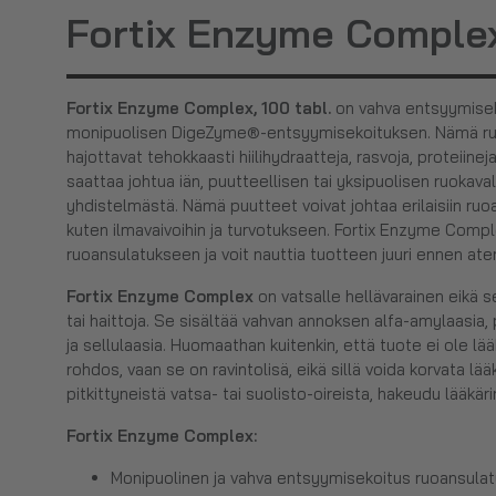
Fortix Enzyme Complex
Fortix Enzyme Complex, 100 tabl.
on vahva entsyymiseko
monipuolisen DigeZyme®-entsyymisekoituksen. Nämä r
hajottavat tehokkaasti hiilihydraatteja, rasvoja, proteiine
saattaa johtua iän, puutteellisen tai yksipuolisen ruokav
yhdistelmästä. Nämä puutteet voivat johtaa erilaisiin ruoa
kuten ilmavaivoihin ja turvotukseen. Fortix Enzyme Comp
ruoansulatukseen ja voit nauttia tuotteen juuri ennen ate
Fortix Enzyme Complex
on vatsalle hellävarainen eikä s
tai haittoja. Se sisältää vahvan annoksen alfa-amylaasia, p
ja sellulaasia. Huomaathan kuitenkin, että tuote ei ole l
rohdos, vaan se on ravintolisä, eikä sillä voida korvata lää
pitkittyneistä vatsa- tai suolisto-oireista, hakeudu lääkäri
Fortix Enzyme Complex
:
Monipuolinen ja vahva entsyymisekoitus ruoansulat