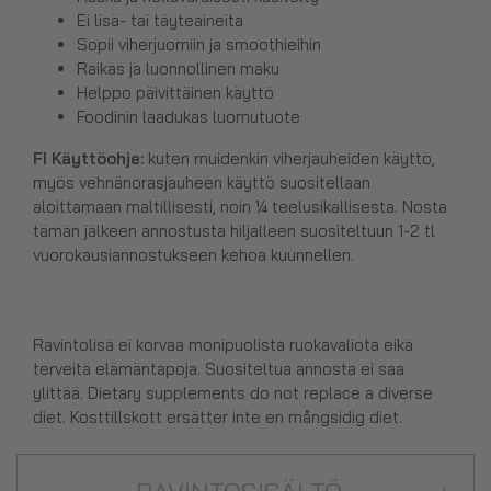
Ei lisä- tai täyteaineita
Sopii viherjuomiin ja smoothieihin
Raikas ja luonnollinen maku
Helppo päivittäinen käyttö
Foodinin laadukas luomutuote
FI Käyttöohje:
kuten muidenkin viherjauheiden käyttö,
myös vehnänorasjauheen käyttö suositellaan
aloittamaan maltillisesti, noin ¼ teelusikallisesta. Nosta
tämän jälkeen annostusta hiljalleen suositeltuun 1-2 tl
vuorokausiannostukseen kehoa kuunnellen.
Ravintolisä ei korvaa monipuolista ruokavaliota eikä
terveitä elämäntapoja. Suositeltua annosta ei saa
ylittää. Dietary supplements do not replace a diverse
diet. Kosttillskott ersätter inte en mångsidig diet.