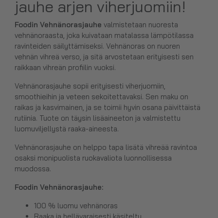
jauhe arjen viherjuomiin!
Foodin Vehnänorasjauhe
valmistetaan nuoresta
vehnänoraasta, joka kuivataan matalassa lämpötilassa
ravinteiden säilyttämiseksi. Vehnänoras on nuoren
vehnän vihreä verso, ja sitä arvostetaan erityisesti sen
raikkaan vihreän profiilin vuoksi.
Vehnänorasjauhe sopii erityisesti viherjuomiin,
smoothieihin ja veteen sekoitettavaksi. Sen maku on
raikas ja kasvimainen, ja se toimii hyvin osana päivittäistä
rutiinia. Tuote on täysin lisäaineeton ja valmistettu
luomuviljellystä raaka-aineesta.
Vehnänorasjauhe on helppo tapa lisätä vihreää ravintoa
osaksi monipuolista ruokavaliota luonnollisessa
muodossa.
Foodin Vehnänorasjauhe:
100 % luomu vehnänoras
Raaka ja hellävaraisesti käsitelty