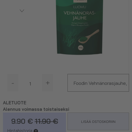
-
+
Foodin Vehnänorasjauhe,
200 g
ALETUOTE
Alennus voimassa toistaiseksi
9.90 €
11.90 €
LISÄÄ OSTOSKORIIN
Hintahistoria