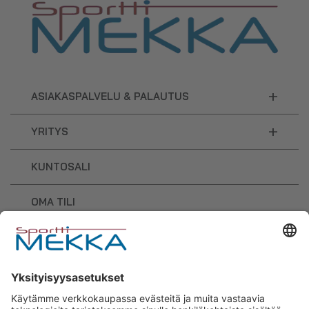
+
ASIAKASPALVELU & PALAUTUS
+
YRITYS
KUNTOSALI
OMA TILI
OSTOSKORI
Sporttimekka – lisäravinteiden ja