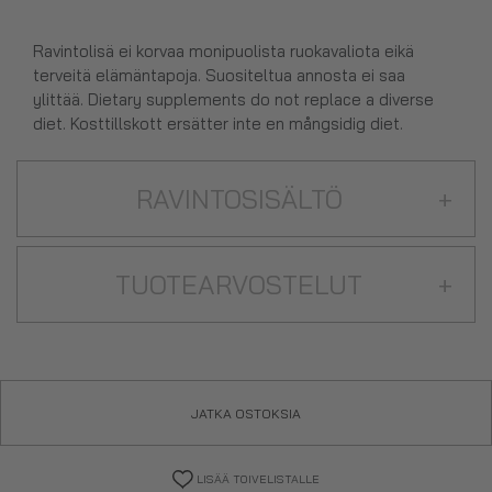
Ravintolisä ei korvaa monipuolista ruokavaliota eikä
terveitä elämäntapoja. Suositeltua annosta ei saa
ylittää. Dietary supplements do not replace a diverse
diet. Kosttillskott ersätter inte en mångsidig diet.
RAVINTOSISÄLTÖ
+
TUOTEARVOSTELUT
+
JATKA OSTOKSIA
LISÄÄ TOIVELISTALLE