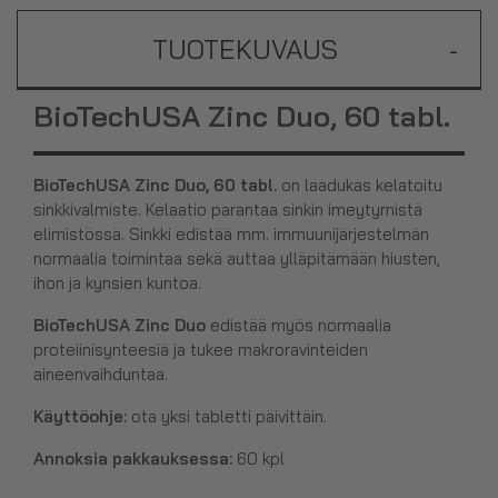
TUOTEKUVAUS
-
BioTechUSA Zinc Duo, 60 tabl.
BioTechUSA Zinc Duo, 60 tabl.
on laadukas kelatoitu
sinkkivalmiste. Kelaatio parantaa sinkin imeytymistä
elimistössä. Sinkki edistää mm. immuunijärjestelmän
normaalia toimintaa sekä auttaa ylläpitämään hiusten,
ihon ja kynsien kuntoa.
BioTechUSA Zinc Duo
edistää myös normaalia
proteiinisynteesiä ja tukee makroravinteiden
aineenvaihduntaa.
Käyttöohje:
ota yksi tabletti päivittäin.
Annoksia pakkauksessa:
60 kpl