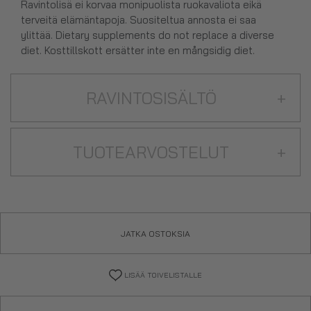
Ravintolisä ei korvaa monipuolista ruokavaliota eikä
terveitä elämäntapoja. Suositeltua annosta ei saa
ylittää. Dietary supplements do not replace a diverse
diet. Kosttillskott ersätter inte en mångsidig diet.
RAVINTOSISÄLTÖ
+
TUOTEARVOSTELUT
+
JATKA OSTOKSIA
LISÄÄ TOIVELISTALLE