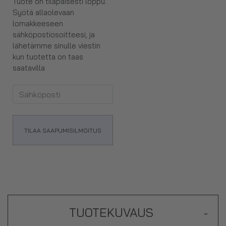
Tuote on tilapäisesti loppu.
Syötä allaolevaan
lomakkeeseen
sähköpostiosoitteesi, ja
lähetämme sinulle viestin
kun tuotetta on taas
saatavilla
TILAA SAAPUMISILMOITUS
TUOTEKUVAUS
-