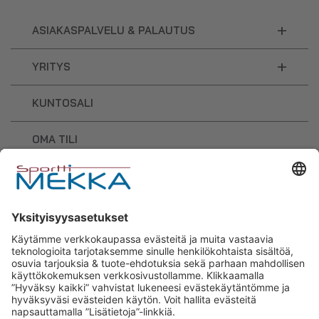
+
ASIAKASPALVELU & PALAUTUS
+
YRITYS
KUNTOSALI
OMA TILI
OSTOSKORI
Sporttimekka – lisäravinteiden ja
urheilutarvikkeiden osaaja