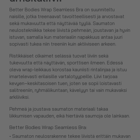
Better Bodies Wrap Seamless Bra on suunniteltu
naisille, jotka treenaavat tavoitteellisesti ja arvostavat
sekä mukavuutta että näyttävää tyyliä. Saumaton
neulostekniikka tekee liivistä pehmeän, joustavan ja hyvin
istuvan, samalla kun materiaalin napakkuus antaa juuri
sopivasti tukea niin treeniin kuin aktiiviseen arkeen.
Ristikkäiset olkaimet selässä tuovat liiviin sekä
tukevuutta että näyttävän, sporttisen ilmeen. Edessä
oleva wrap-leikkaus korostaa kauniisti rintalinjaa ja istuu
imartelevasti erilaisille vartalotyypeille. Liivi tarjoaa
kevyen–keskitasoisen tuen, joten se sopii loistavasti
salitreeniin, ryhmäliikuntaan, kävelyyn tai vain mukavaksi
arkiliiviksi.
Pehmeä ja joustava saumaton materiaali takaa
liikkumisen vapauden, eikä hiertäviä saumoja ole lainkaan.
Better Bodies Wrap Seamless Bra:
• Saumaton neulosrakenne tekee liivistä erittäin mukavan