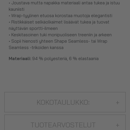
• Joustava mutta napakka materiaali antaa tukea ja istuu
kauniisti
• Wrap-tyylinen etuosa korostaa muotoja elegantisti
• Ristikkäiset selkäolkaimet lisäävät tukea ja tuovat
näyttävän sportti-ilmeen
• Keskitasoinen tuki monipuoliseen treeniin ja arkeen
• Sopii hienosti yhteen Shape Seamless- tai Wrap
Seamless -trikoiden kanssa
Materiaali:
94 % polyesteriä, 6 % elastaania
KOKOTAULUKKO:
+
TUOTEARVOSTELUT
+