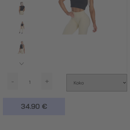
-
+
34.90 €