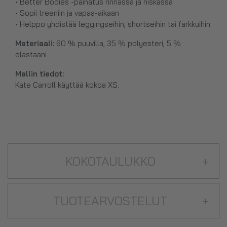
• Better Bodies -painatus rinnassa ja niskassa
• Sopii treeniin ja vapaa-aikaan
• Helppo yhdistää leggingseihin, shortseihin tai farkkuihin
Materiaali:
60 % puuvilla, 35 % polyesteri, 5 %
elastaani
Mallin tiedot:
Kate Carroll käyttää kokoa XS.
KOKOTAULUKKO
+
TUOTEARVOSTELUT
+