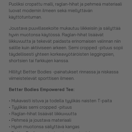
Puoliksi cropattu malli, raglan-hihat ja pehmeä materiaali
luovat modernin ilmeen sekä miellyttävän
käyttötuntuman.
Joustava puuvillasekoite mukautuu liikkeisiin ja säilyttää
hyvin muotonsa käytössä. Raglan-hihat lisäävät
liikkuvuutta ja tekevät paidasta erinomaisen valinnan niin
salille kuin aktiiviseen arkeen. Semi cropped -pituus sopii
täydellisesti yhteen korkeavyötäröisten leggingsien,
shortsien tai farkkujen kanssa.
Hillityt Better Bodies -painatukset rinnassa ja niskassa
viimeistelevät sporttisen ilmeen.
Better Bodies Empowered Tee:
• Mukavasti istuva ja todella tyylikäs naisten T-paita
• Tyylikäs semi cropped -pituus
• Raglan-hihat lisäävät liikkuvuutta
• Pehmeä ja joustava materiaali
• Hyvin muotonsa säilyttävä kangas