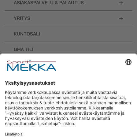
+
ASIAKASPALVELU & PALAUTUS
+
YRITYS
KUNTOSALI
OMA TILI
OSTOSKORI
Sporttimekka – lisäravinteiden ja
urheilutarvikkeiden osaaja