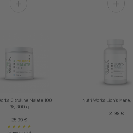
+
+
Works Citrulline Malate 100
Nutri Works Lion's Mane, 
%, 300 g
21.99 €
25.99 €
★
★
★
★
★
(5 arvostelua)