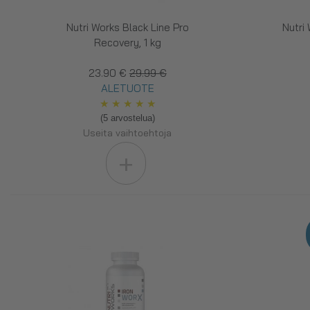
Nutri Works Black Line Pro
Nutri
Recovery, 1 kg
23.90 €
29.99 €
ALETUOTE
★
★
★
★
★
(5 arvostelua)
Useita vaihtoehtoja
+