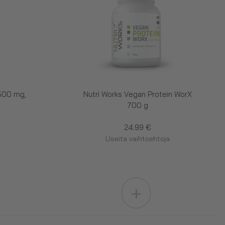
 500 mg,
Nutri Works Vegan Protein WorX
700 g
24.99 €
Useita vaihtoehtoja
+