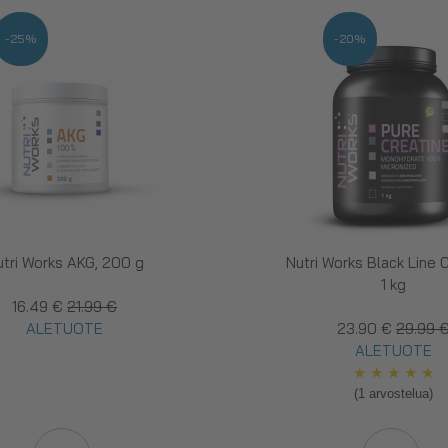
-25%
-20%
utri Works AKG, 200 g
Nutri Works Black Line C
1 kg
16.49 €
21.99 €
ALETUOTE
23.90 €
29.99 
ALETUOTE
★
★
★
★
★
(1 arvostelua)