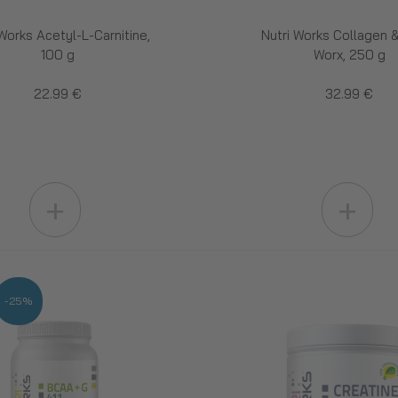
 Works Acetyl-L-Carnitine,
Nutri Works Collagen &
100 g
Worx, 250 g
22.99 €
32.99 €
+
+
-25%