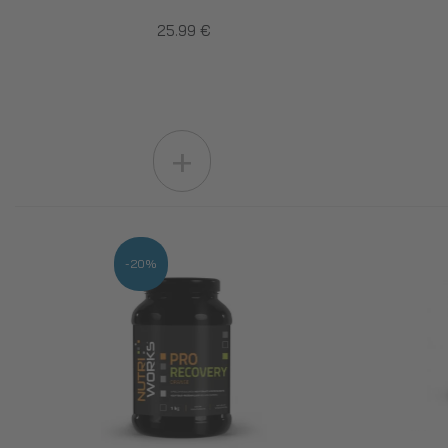
25.99 €
+
-20%