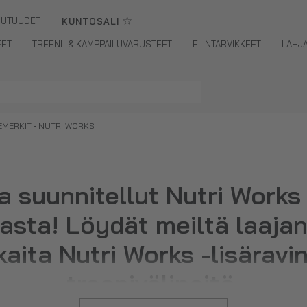
☆
UUTUUDET
KUNTOSALI
EET
TREENI- & KAMPPAILUVARUSTEET
ELINTARVIKKEET
LAHJ
EMERKIT
• NUTRI WORKS
 suunnitellut Nutri Works 
asta! Löydät meiltä laajan
aita Nutri Works -lisäravin
treenivälineitä.