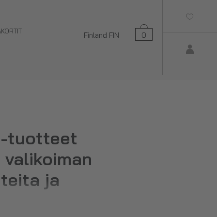
AKORTIT
Finland
FIN
0
-tuotteet
 valikoiman
teita ja