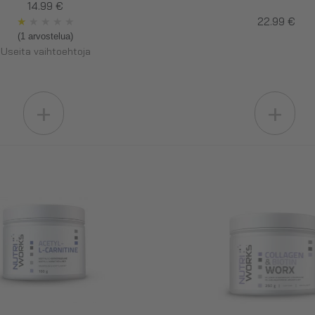
14.99 €
★
★
★
★
★
22.99 €
(1 arvostelua)
Useita vaihtoehtoja
+
+