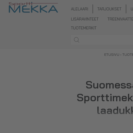
ALELAARI
TARJOUKSET
LISÄRAVINTEET
TREENIVAATT
TUOTEMERKIT
ETUSIVU
•
TUOT
Suomessa
Sporttimek
laadukk