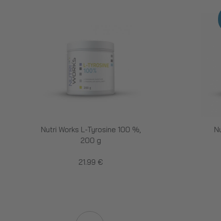
Nutri Works L-Tyrosine 100 %,
N
200 g
21.99 €